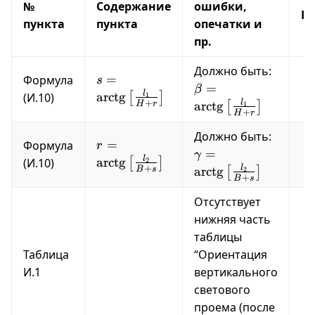
№
Содержание
ошибки,
К
пункта
пункта
опечатки и
пр.
\beta 
Должно быть:
s =
=
Формула
s
\operat
=
β
\operatorname{arctg}\left[\frac{l_1
l
arctg
(И.10)
[
]
1
{H + r}
+
l
arctg
H
r
[
]
1
{H + r}\right]
+
H
r
\gamm
Должно быть:
r =
=
Формула
r
\operat
=
γ
\operatorname{arctg}\left[\frac{l_2
l
arctg
(И.10)
[
]
2
{B + s}
+
l
arctg
B
s
[
]
2
{B + s}\right]
+
B
s
Отсутствует
нижняя часть
таблицы
Таблица
“Ориентация
И.1
вертикального
светового
проема (после