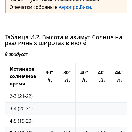
Опечатки собраны в
Аэропро.Вики
.
Таблица И.2. Высота и азимут Солнца на
различных широтах в июле
В градусах
Истинное
30°
30°
40°
40°
44°
солнечное
h_s
A_s
h_s
A_s
h_s
h
A
h
A
h
s
s
s
s
s
время
2-3 (21-22)
3-4 (20-21)
4-5 (19-20)