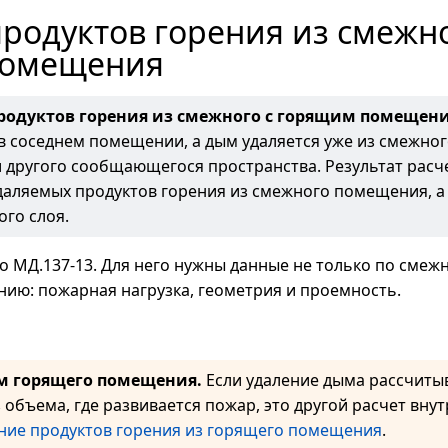
родуктов горения из смежно
помещения
продуктов горения из смежного с горящим помещен
в соседнем помещении, а дым удаляется уже из смежног
и другого сообщающегося пространства. Результат расче
аляемых продуктов горения из смежного помещения, а
го слоя.
о МД.137-13. Для него нужны данные не только по сме
ию: пожарная нагрузка, геометрия и проемность.
ом горящего помещения.
Если удаление дыма рассчиты
объема, где развивается пожар, это другой расчет внут
ние продуктов горения из горящего помещения
.