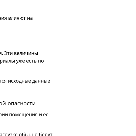
ния влияют на
я. Эти величины
риалы уже есть по
утся исходные данные
ой опасности
ории помещения и ее
агрузке обычно берут