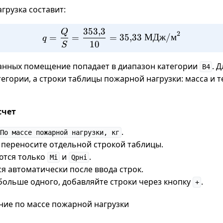
грузка составит:
353
,
3
Q
q = \frac{Q}{S} = \frac
2
=
=
=
35
,
33
МДж
/
м
q
10
S
данных помещение попадает в диапазон категории
. 
В4
тегории, а строки таблицы пожарной нагрузки: масса и 
счет
.
По массе пожарной нагрузки, кг
переносите отдельной строкой таблицы.
ются только
и
.
Mi
Qpнi
я автоматически после ввода строк.
больше одного, добавляйте строки через кнопку
.
+
ние по массе пожарной нагрузки