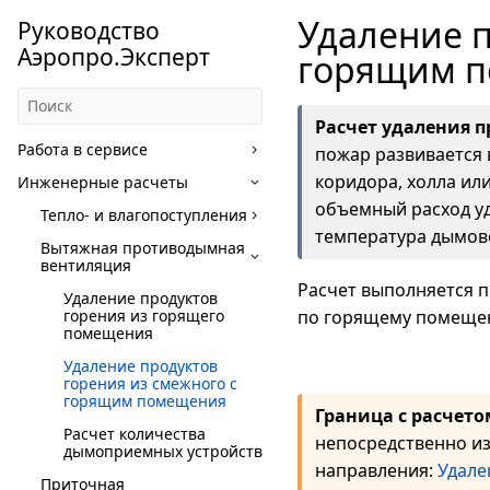
Удаление п
Руководство
Аэропро.Эксперт
горящим 
Расчет удаления 
Работа в сервисе
пожар развивается 
коридора, холла ил
Инженерные расчеты
объемный расход уд
Тепло- и влагопоступления
температура дымово
Вытяжная противодымная
вентиляция
Расчет выполняется п
Удаление продуктов
горения из горящего
по горящему помещен
помещения
Удаление продуктов
горения из смежного с
горящим помещения
Граница с расчет
Расчет количества
непосредственно из 
дымоприемных устройств
направления:
Удале
Приточная