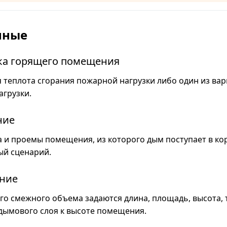
нные
ка горящего помещения
 теплота сгорания пожарной нагрузки либо один из ва
агрузки.
ние
 и проемы помещения, из которого дым поступает в ко
й сценарий.
ние
го смежного объема задаются длина, площадь, высота, 
ымового слоя к высоте помещения.