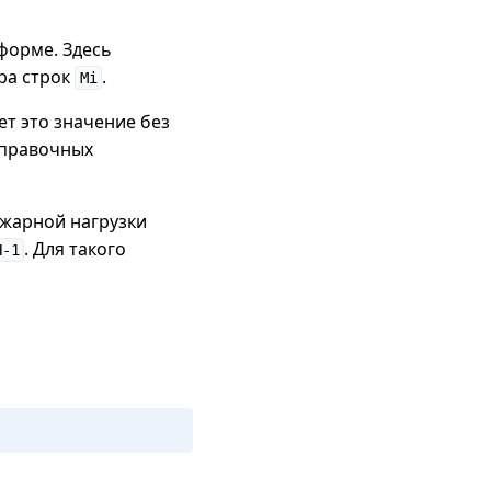
 форме. Здесь
ра строк
.
Mi
ет это значение без
справочных
жарной нагрузки
. Для такого
Н-1
 \text{ МДж/кг}