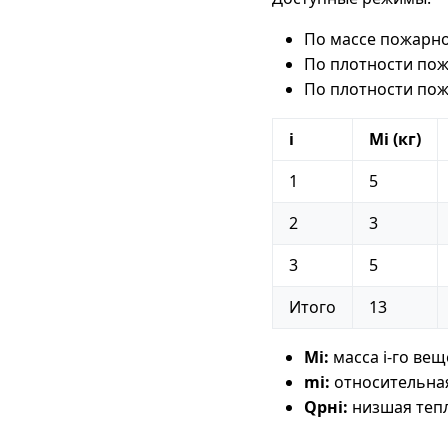
По массе пожарной
По плотности пож
По плотности пож
i
Mi (кг)
1
5
2
3
3
5
Итого
13
Mi:
масса i-го вещ
mi:
относительная
Qpнi:
низшая тепл