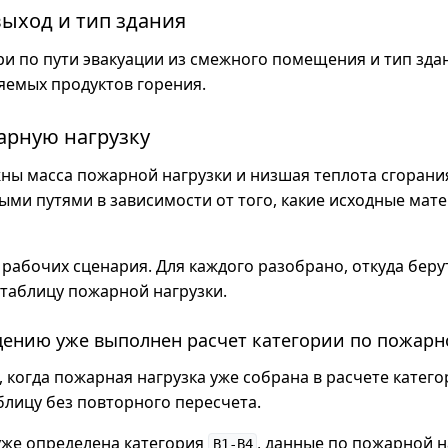
ыход и тип здания
и по пути эвакуации из смежного помещения и тип зда
яемых продуктов горения.
арную нагрузку
жны масса пожарной нагрузки и низшая теплота сгорани
ми путями в зависимости от того, какие исходные мате
рабочих сценария. Для каждого разобрано, откуда бер
в таблицу пожарной нагрузки.
щению уже выполнен расчет категории по пожарн
, когда пожарная нагрузка уже собрана в расчете катег
блицу без повторного пересчета.
уже определена категория
, данные по пожарной н
В1-В4