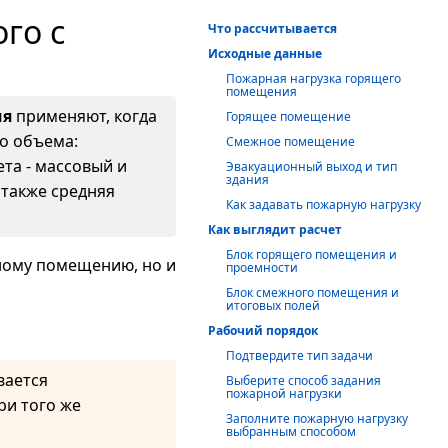
го с
Что рассчитывается
Исходные данные
Пожарная нагрузка горящего
помещения
ия
применяют, когда
Горящее помещение
о объема:
Смежное помещение
та - массовый и
Эвакуационный выход и тип
здания
 также средняя
Как задавать пожарную нагрузку
Как выглядит расчет
Блок горящего помещения и
жному помещению, но и
проемности
Блок смежного помещения и
итоговых полей
Рабочий порядок
Подтвердите тип задачи
вается
Выберите способ задания
пожарной нагрузки
ри того же
Заполните пожарную нагрузку
выбранным способом