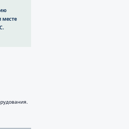
цию
м месте
С.
орудования.