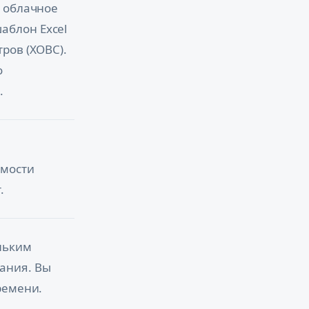
а облачное
аблон Excel
ров (ХОВС).
о
.
имости
.
льким
ания. Вы
ремени.