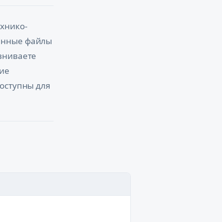
хнико-
енные файлы
вниваете
кие
доступны для