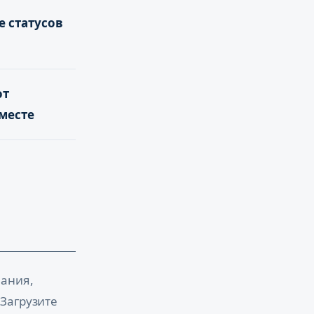
 статусов
от
месте
вания,
Загрузите