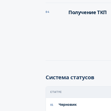
Получение ТКП
04
Система статусов
СТАТУС
Черновик
01