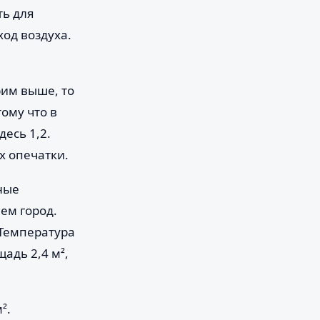
ть для
од воздуха.
рим выше, то
тому что в
десь 1,2.
х опечатки.
ные
ем город.
 Температура
адь 2,4 м²,
².