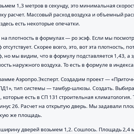
зьмем 1,3 метров в секунду, это минимальная скорос
у расчет. Массовый расход воздуха и объемный расх
 здесь есть некоторые опечатки.
на плотность в формулах — ро эсэф. Если мы посмот
отсутствует. Скорее всего, это, вот эта плотность, по
, но мы видим, что в формулу подставляется 1,43, а з
сть наружного воздуха. То есть в формуле в индекса
грамме Аэропро.Эксперт. Создадим проект — «Приточ
ПД1», тип системы — тамбур-шлюзы. Создать. Выбира
, которые есть в СП 131 строительная климатология.
инус 26. Расчет на открытую дверь. Мы задавали площ
акую же площадь.
 ширину дверей возьмем 1,2. Сошлось. Площадь 2,4 м