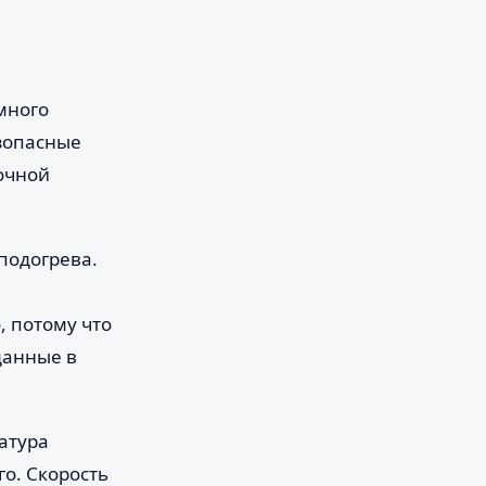
много
езопасные
очной
подогрева.
, потому что
данные в
атура
го. Скорость