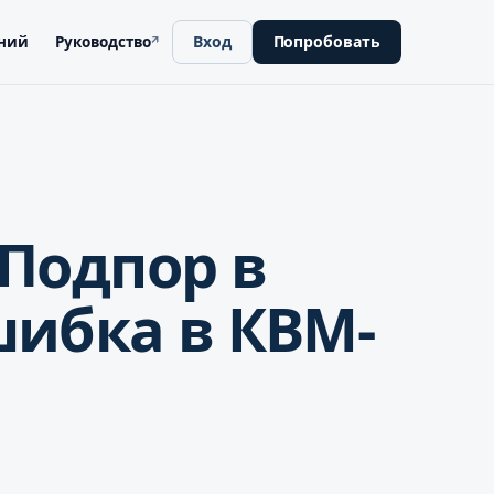
Вход
Попробовать
аний
Руководство
↗
, откроется в новой вкладке
 Подпор в
ибка в КВМ-