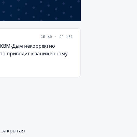
СП 60 · СП 131
а КВМ-Дым некорректно
Это приводит к заниженному
 закрытая