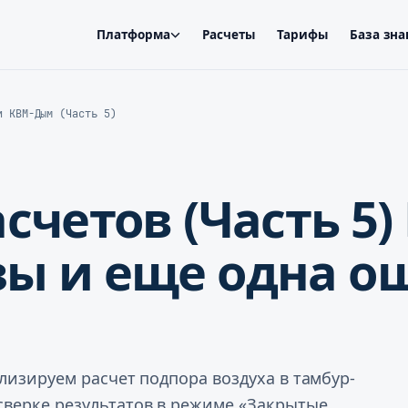
Платформа
Расчеты
Тарифы
База зн
и КВМ-Дым (Часть 5)
счетов (Часть 5)
ы и еще одна ош
лизируем расчет подпора воздуха в тамбур-
верке результатов в режиме «Закрытые