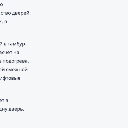
го
ство дверей.
, в
й в тамбур-
асчет на
з подогрева.
рей смежной
лифтовые
ет в
дну дверь,