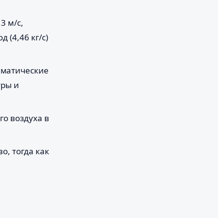
3 м/с,
 (4,46 кг/с)
иматические
уры и
го воздуха в
о, тогда как