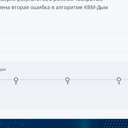
влена вторая ошибка в алгоритме КВМ-Дым
ДЫМ
2
3
4